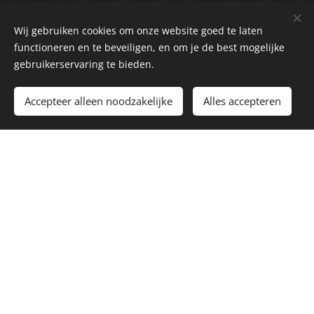
Wij gebruiken cookies om onze website goed te laten
functioneren en te beveiligen, en om je de best mogelijke
gebruikerservaring te bieden.
Accepteer alleen noodzakelijke
Alles accepteren
Raan Rak Thai
Oude stationsweg 71A, 5301 GL Zaltbommel
Openingstijden :
Woensdag-donderdag
16:00-20:00
Vrijdag- zaterdag
16:00-20:30
Zondag