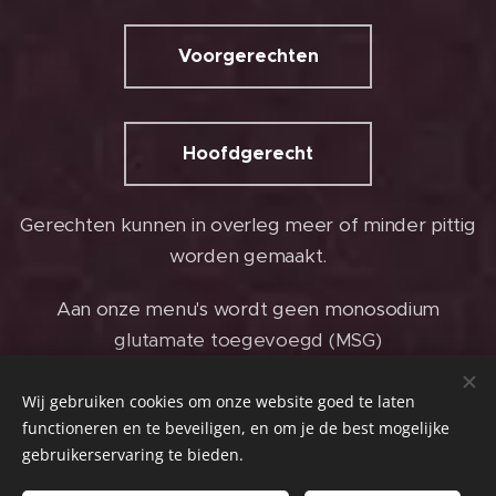
Voorgerechten
Hoofdgerecht
Gerechten kunnen in overleg meer of minder pittig
worden gemaakt.
Aan onze menu's wordt geen monosodium
glutamate toegevoegd (MSG)
voedselallergie
Wij gebruiken cookies om onze website goed te laten
Heeft u een
of eet u
functioneren en te beveiligen, en om je de best mogelijke
vegetarisch?
gebruikerservaring te bieden.